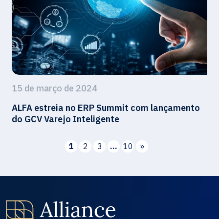
15 de março de 2024
ALFA estreia no ERP Summit com lançamento
do GCV Varejo Inteligente
Paginação
1
2
3
…
10
»
de
posts