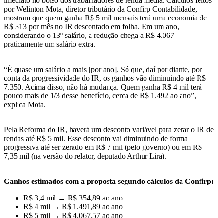
imediato no bolso dos trabalhadores de renda média. Cálculos feitos
por Welinton Mota, diretor tributário da Confirp Contabilidade,
mostram que quem ganha R$ 5 mil mensais terá uma economia de
R$ 313 por mês no IR descontado em folha. Em um ano,
considerando o 13º salário, a redução chega a R$ 4.067 —
praticamente um salário extra.
“É quase um salário a mais [por ano]. Só que, daí por diante, por
conta da progressividade do IR, os ganhos vão diminuindo até R$
7.350. Acima disso, não há mudança. Quem ganha R$ 4 mil terá
pouco mais de 1/3 desse benefício, cerca de R$ 1.492 ao ano”,
explica Mota.
Pela Reforma do IR, haverá um desconto variável para zerar o IR de
rendas até R$ 5 mil. Esse desconto vai diminuindo de forma
progressiva até ser zerado em R$ 7 mil (pelo governo) ou em R$
7,35 mil (na versão do relator, deputado Arthur Lira).
Ganhos estimados com a proposta segundo cálculos da Confirp:
R$ 3,4 mil → R$ 354,89 ao ano
R$ 4 mil → R$ 1.491,89 ao ano
R$ 5 mil → R$ 4.067,57 ao ano