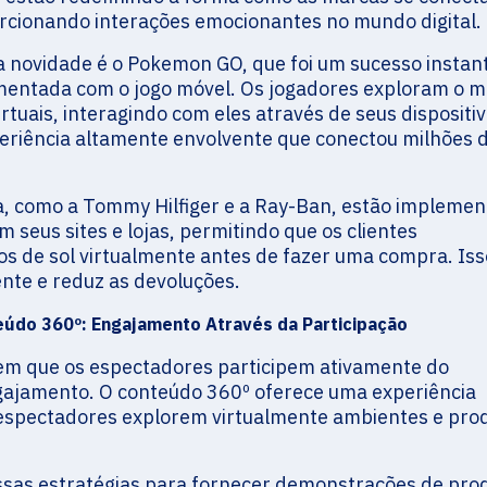
rcionando interações emocionantes no mundo digital.
 novidade é o Pokemon GO, que foi um sucesso instan
mentada com o jogo móvel. Os jogadores exploram o 
tuais, interagindo com eles através de seus dispositi
periência altamente envolvente que conectou milhões 
, como a Tommy Hilfiger e a Ray-Ban, estão impleme
m seus sites e lojas, permitindo que os clientes
s de sol virtualmente antes de fazer uma compra. Iss
ente e reduz as devoluções.
eúdo 360º: Engajamento Através da Participação
tem que os espectadores participem ativamente do
ajamento. O conteúdo 360º oferece uma experiência
 espectadores explorem virtualmente ambientes e pro
ssas estratégias para fornecer demonstrações de pro