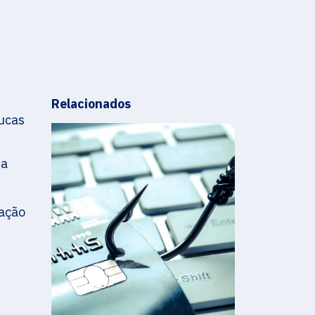
Relacionados
oucas
sa
ração