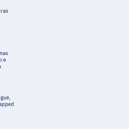
uras
 nas
o e
m
egue,
rapped