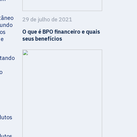
tâneo
29 de julho de 2021
mundo
O que é BPO financeiro e quais
vos
seus benefícios
de
ntando
o
dutos
dutos