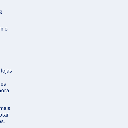
g
m o
lojas
res
hora
 mais
otar
es.