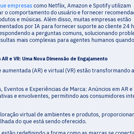
ue empresas
como Netflix, Amazon e Spotify utilizam
sar o comportamento do usuário e fornecer recomenda
rodutos e músicas. Além disso, muitas empresas estão
entados por IA para fornecer suporte ao cliente 24 
, respondendo a perguntas comuns, solucionando prob
sultas mais complexas para agentes humanos quand
m AR e VR: Uma Nova Dimensão de Engajamento
e aumentada (AR) e virtual (VR) estão transformando 
os, Eventos e Experiências de Marca: Anúncios em AR e
tivas e envolventes, permitindo aos consumidores int
ploração virtual de ambientes e produtos, proporciona
hada do que está sendo oferecido.
s estão redefinindo a forma como as marcas se conec