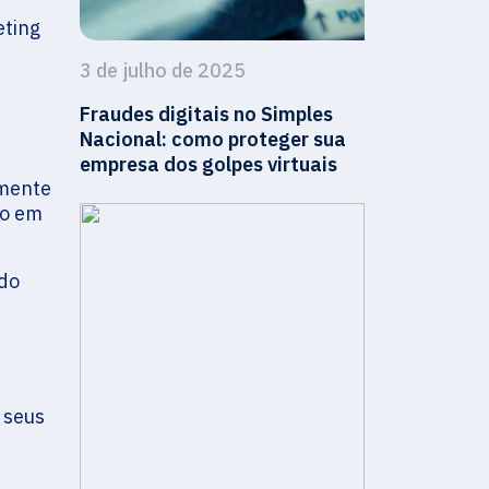
eting
3 de julho de 2025
Fraudes digitais no Simples
Nacional: como proteger sua
empresa dos golpes virtuais
amente
ho em
 do
 seus