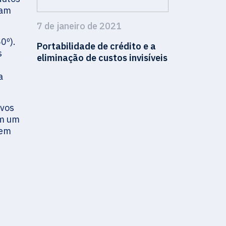
dam
7 de janeiro de 2021
0º).
Portabilidade de crédito e a
s
eliminação de custos invisíveis
a
ivos
em um
 em