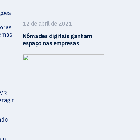
ções
12 de abril de 2021
horas
lemas
Nômades digitais ganham
o
espaço nas empresas
a
 VR
eragir
ndo
tam