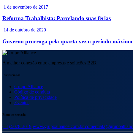
1 de novembro de 2017
Reforma Trabalhista: Parcelando suas férias
14 de outubro de 2020
Governo prorroga pela quarta vez o período máximo 
A melhor conexão entre empresas e soluções B2B.
Institucional
Grupo Alliance
Código de conduta
Política de privacidade
Eventos
Fique conectado
(11) 5078-3019
www.grupoalliance.com.br
comercial2@grupoallianc