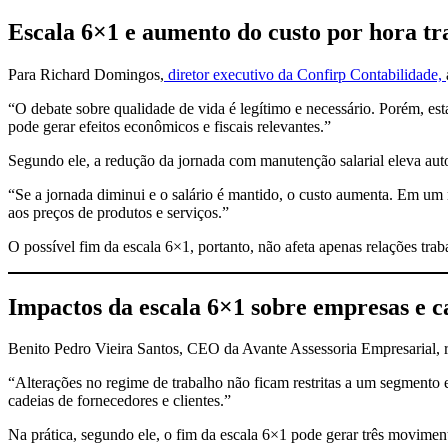
Escala 6×1 e aumento do custo por hora t
Para Richard Domingos,
diretor executivo da Confirp Contabilidade,
“O debate sobre qualidade de vida é legítimo e necessário. Porém, es
pode gerar efeitos econômicos e fiscais relevantes.”
Segundo ele, a redução da jornada com manutenção salarial eleva aut
“Se a jornada diminui e o salário é mantido, o custo aumenta. Em um 
aos preços de produtos e serviços.”
O possível fim da escala 6×1, portanto, não afeta apenas relações traba
Impactos da escala 6×1 sobre empresas e c
Benito Pedro Vieira Santos, CEO da Avante Assessoria Empresarial, r
“Alterações no regime de trabalho não ficam restritas a um segmento 
cadeias de fornecedores e clientes.”
Na prática, segundo ele, o fim da escala 6×1 pode gerar três movimen