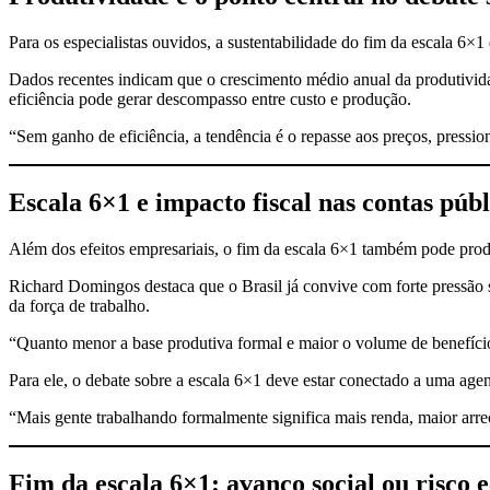
Para os especialistas ouvidos, a sustentabilidade do fim da escala 6×1
Dados recentes indicam que o crescimento médio anual da produtivid
eficiência pode gerar descompasso entre custo e produção.
“Sem ganho de eficiência, a tendência é o repasse aos preços, pressi
Escala 6×1 e impacto fiscal nas contas públ
Além dos efeitos empresariais, o fim da escala 6×1 também pode produz
Richard Domingos destaca que o Brasil já convive com forte pressão s
da força de trabalho.
“Quanto menor a base produtiva formal e maior o volume de benefícios
Para ele, o debate sobre a escala 6×1 deve estar conectado a uma age
“Mais gente trabalhando formalmente significa mais renda, maior arr
Fim da escala 6×1: avanço social ou risco