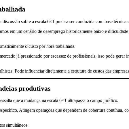
rabalhada
a discussão sobre a escala 6×1 precisa ser conduzida com base técnica e
tamos em um cenário de desemprego historicamente baixo e dificuldade 
omaticamente o custo por hora trabalhada.
mercado já pressionado por escassez de profissionais, isso pode gerar i
lhistas. Pode influenciar diretamente a estrutura de custos das empresas 
adeias produtivas
essalta que a mudança na escala 6×1 ultrapassa o campo jurídico.
específico. Atingem operações que dependem de cobertura contínua, como
tos simultâneos: