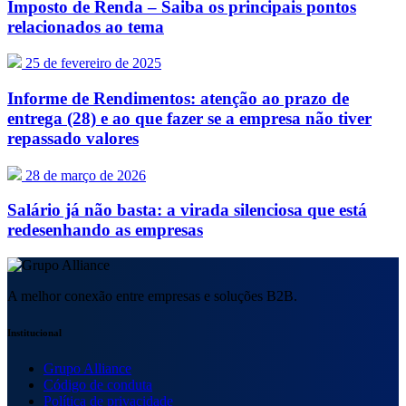
Imposto de Renda – Saiba os principais pontos
relacionados ao tema
25 de fevereiro de 2025
Informe de Rendimentos: atenção ao prazo de
entrega (28) e ao que fazer se a empresa não tiver
repassado valores
28 de março de 2026
Salário já não basta: a virada silenciosa que está
redesenhando as empresas
A melhor conexão entre empresas e soluções B2B.
Institucional
Grupo Alliance
Código de conduta
Política de privacidade