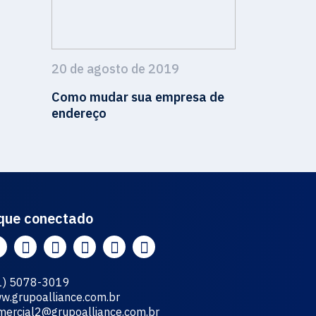
20 de agosto de 2019
Como mudar sua empresa de
endereço
que conectado
1) 5078-3019
w.grupoalliance.com.br
mercial2@grupoalliance.com.br