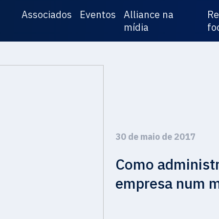
Associados
Eventos
Alliance na
Re
mídia
fo
30 de maio de 2017
Como administr
empresa num m