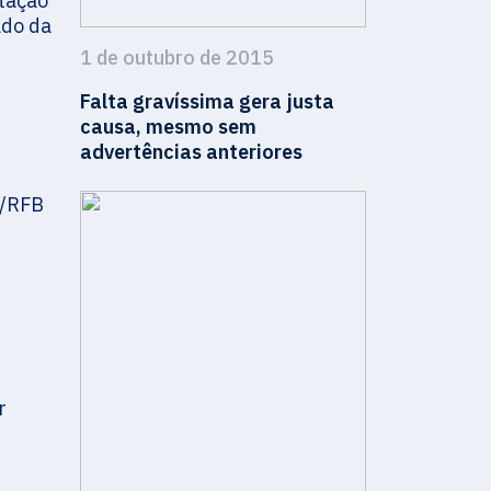
tação
ado da
1 de outubro de 2015
Falta gravíssima gera justa
causa, mesmo sem
advertências anteriores
N/RFB
r