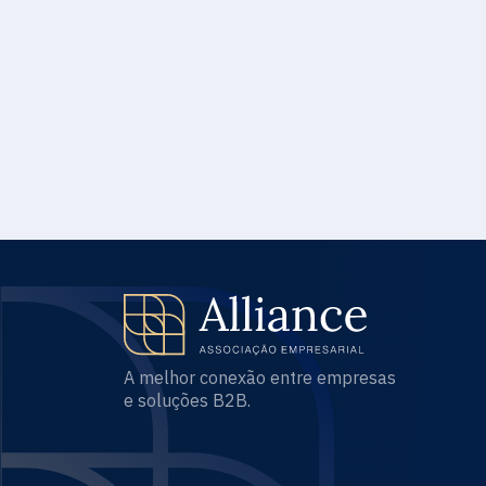
A melhor conexão entre empresas
e soluções B2B.