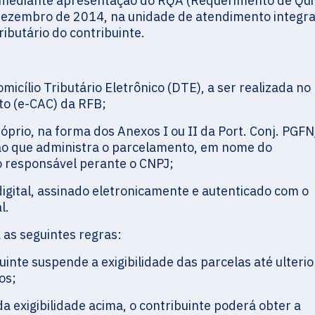
a mediante apresentação do RQA (Requerimento de Qui
e dezembro de 2014, na unidade de atendimento integr
ibutário do contribuinte.
icílio Tributário Eletrônico (DTE), a ser realizada no
to (e-CAC) da RFB;
óprio, na forma dos Anexos I ou II da Port. Conj. PGF
ão que administra o parcelamento, em nome do
o responsável perante o CNPJ;
igital, assinado eletronicamente e autenticado com o
l.
as seguintes regras:
uinte suspende a exigibilidade das parcelas até ulterio
os;
a exigibilidade acima, o contribuinte poderá obter a