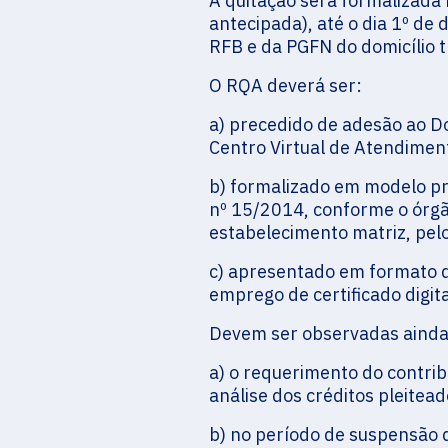
A quitação será formalizad
antecipada), até o dia 1º d
RFB e da PGFN do domicílio tr
O RQA deverá ser:
a) precedido de adesão ao Dom
Centro Virtual de Atendimen
b) formalizado em modelo pr
nº 15/2014, conforme o órg
estabelecimento matriz, pel
c) apresentado em formato d
emprego de certificado digita
Devem ser observadas ainda 
a) o requerimento do contrib
análise dos créditos pleitead
b) no período de suspensão d