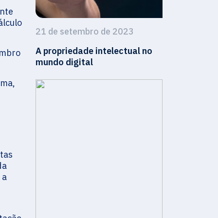
ente
álculo
21 de setembro de 2023
A propriedade intelectual no
embro
mundo digital
ima,
otas
da
 a