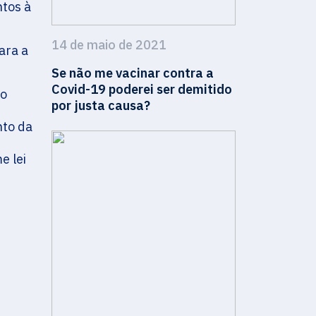
ntos à
14 de maio de 2021
ara a
Se não me vacinar contra a
Covid-19 poderei ser demitido
 o
por justa causa?
nto da
e lei