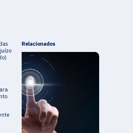
 das
Relacionados
juízo
do)
para
nto
ente