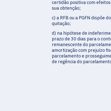
certidão positiva com efeito
sua obtenção;
c) a RFB ou a PGFN dispõe do
quitação;
d) na hipótese de indeferime
prazo de 30 dias para o con
remanescente do parcelament
amortização com prejuízo fisc
parcelamento e prosseguime
de regência do parcelament