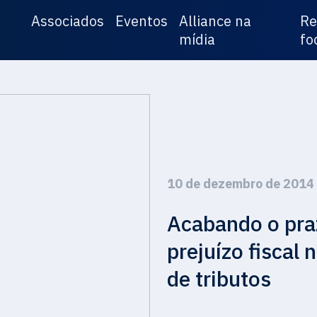
Associados
Eventos
Alliance na
Re
mídia
fo
10 de dezembro de 2014
Acabando o praz
prejuízo fiscal
de tributos