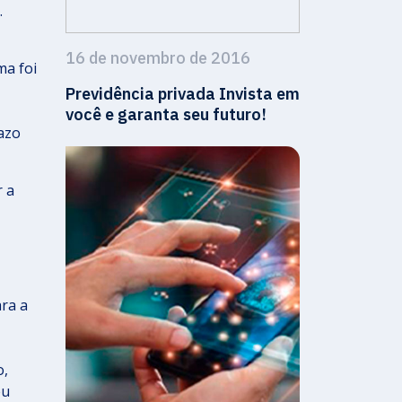
).
16 de novembro de 2016
a foi
Previdência privada Invista em
você e garanta seu futuro!
razo
 a
ara a
o,
eu