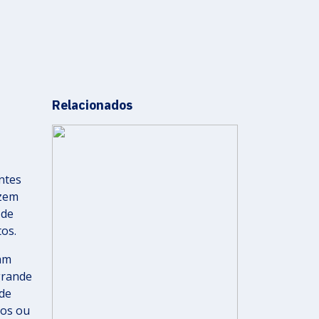
Relacionados
ntes
azem
 de
os.
ram
grande
de
cos ou