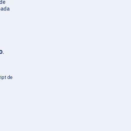
 de
mada
D
.
ript de