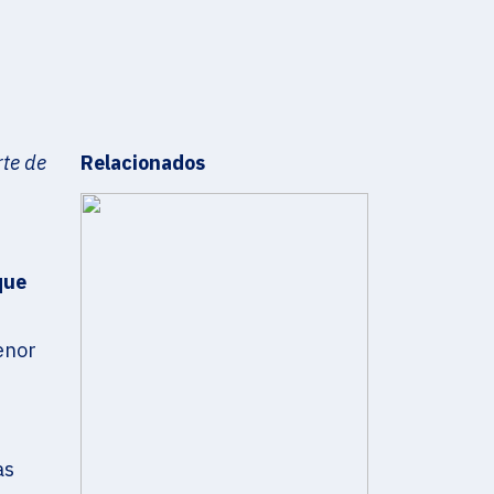
te de
Relacionados
que
enor
as