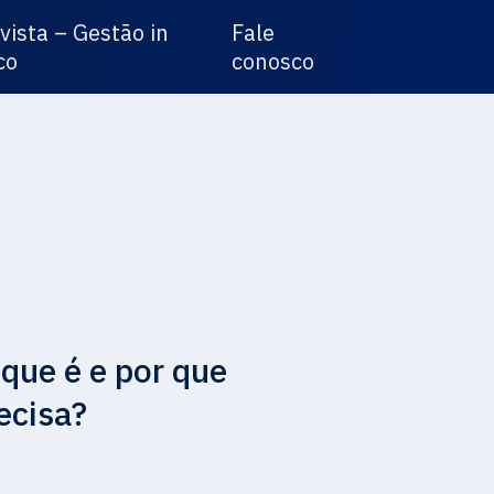
vista – Gestão in
Fale
co
conosco
 que é e por que
ecisa?