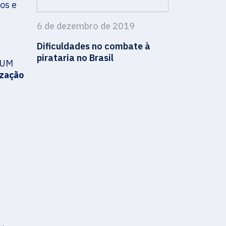
os e
6 de dezembro de 2019
Dificuldades no combate à
pirataria no Brasil
MIUM
ização