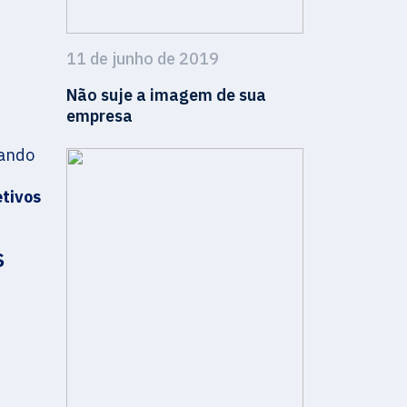
11 de junho de 2019
Não suje a imagem de sua
empresa
zando
etivos
s