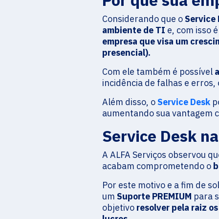
Por que sua em
Considerando que o
Service 
ambiente de TI
e, com isso é
empresa que visa um crescim
presencial).
Com ele também é possível
incidência de falhas e erros,
Além disso, o
Service Desk
po
aumentando sua vantagem c
Service Desk n
A ALFA Serviços observou q
acabam comprometendo o
b
Por este motivo e a fim de s
um
Suporte PREMIUM
para s
objetivo
resolver pela raiz
lucros.