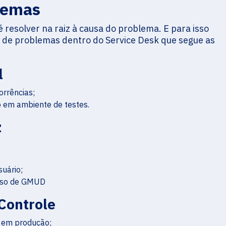
lemas
é resolver na raiz à causa do problema. E para isso
e problemas dentro do Service Desk que segue as
l
orrências;
o em ambiente de testes.
z
uário;
esso de GMUD
Controle
 em produção;