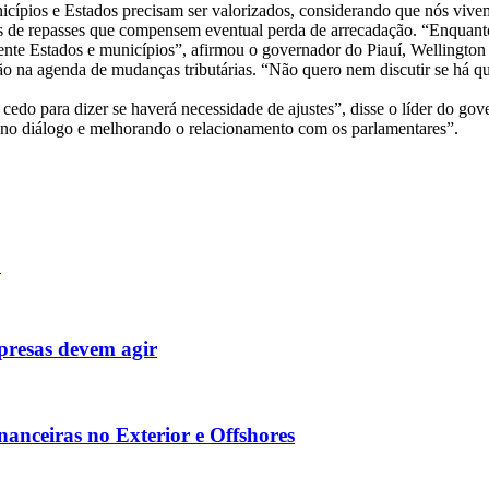
icípios e Estados precisam ser valorizados, considerando que nós vive
s de repasses que compensem eventual perda de arrecadação. “Enquant
mente Estados e municípios”, afirmou o governador do Piauí, Wellington
o na agenda de mudanças tributárias. “Não quero nem discutir se há q
 É cedo para dizer se haverá necessidade de ajustes”, disse o líder d
do no diálogo e melhorando o relacionamento com os parlamentares”.
1
presas devem agir
anceiras no Exterior e Offshores