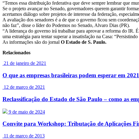
“Temos essa distribuição federativa que deve sempre lembrar que mun
Se o projeto avançar no Senado, governadores querem garantir forma
acertamos diálogo sobre projetos de interesse da federação, especial
A avaliação dos senadores é a de que o governo ficou sem coordenaçã
não faz”, disse o líder do Podemos no Senado, Alvaro Dias (PR).
“A liderança do governo irá trabalhar para aprovar a reforma do IR.
uma estratégia para tentar superar a insatisfação na Casa: “Persistin
As informações são do jornal
O Estado de S. Paulo.
Relacionados
21 de janeiro de 2021
O que as empresas brasileiras podem esperar em 202
12 de março de 2021
Reclassificação do Estado de São Paulo – como as em
9 de maio de 2024
Convite para Workshop: Tributação de Aplicações Fin
11 de março de 2013