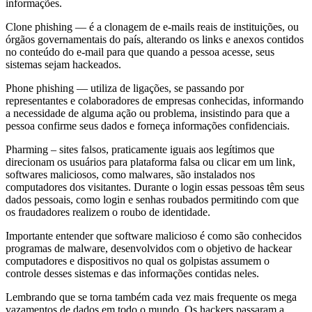
informações.
Clone phishing — é a clonagem de e-mails reais de instituições, ou
órgãos governamentais do país, alterando os links e anexos contidos
no conteúdo do e-mail para que quando a pessoa acesse, seus
sistemas sejam hackeados.
Phone phishing — utiliza de ligações, se passando por
representantes e colaboradores de empresas conhecidas, informando
a necessidade de alguma ação ou problema, insistindo para que a
pessoa confirme seus dados e forneça informações confidenciais.
Pharming – sites falsos, praticamente iguais aos legítimos que
direcionam os usuários para plataforma falsa ou clicar em um link,
softwares maliciosos, como malwares, são instalados nos
computadores dos visitantes. Durante o login essas pessoas têm seus
dados pessoais, como login e senhas roubados permitindo com que
os fraudadores realizem o roubo de identidade.
Importante entender que software malicioso é como são conhecidos
programas de malware, desenvolvidos com o objetivo de hackear
computadores e dispositivos no qual os golpistas assumem o
controle desses sistemas e das informações contidas neles.
Lembrando que se torna também cada vez mais frequente os mega
vazamentos de dados em todo o mundo. Os hackers passaram a