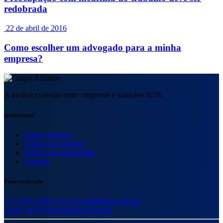
redobrada
22 de abril de 2016
Como escolher um advogado para a minha
empresa?
A melhor conexão entre empresas e soluções B2B.
Institucional
Grupo Alliance
Código de conduta
Política de privacidade
Eventos
Fique conectado
(11) 5078-3019
www.grupoalliance.com.br
comercial2@grupoalliance.com.br