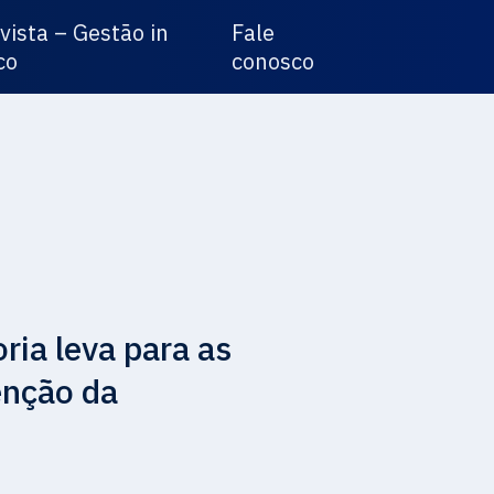
vista – Gestão in
Fale
co
conosco
ia leva para as
enção da