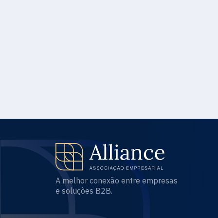
A melhor conexão entre empresas
e soluções B2B.