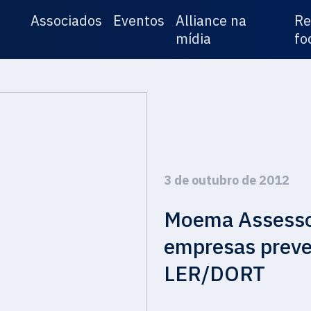
Associados
Eventos
Alliance na
Re
mídia
fo
3 de outubro de 2012
Moema Assessor
empresas prev
LER/DORT