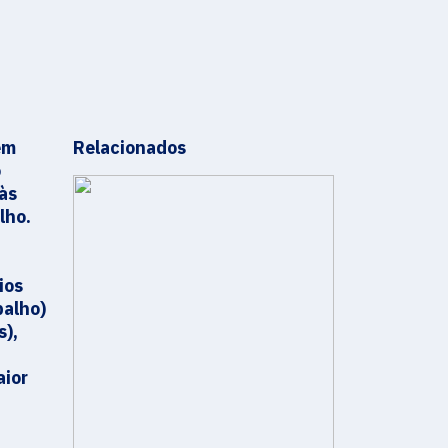
em
Relacionados
o
 às
lho.
ios
balho)
s),
aior