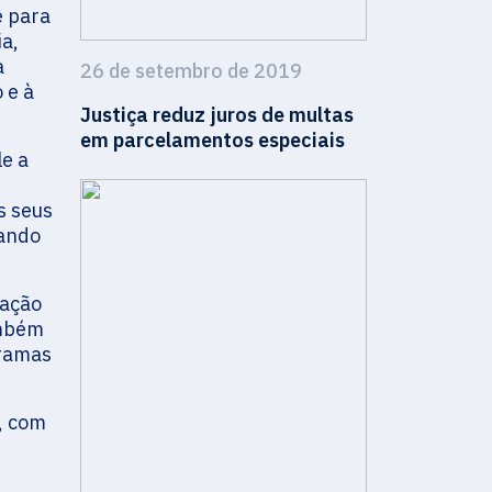
e para
ia,
a
26 de setembro de 2019
 e à
Justiça reduz juros de multas
em parcelamentos especiais
e a
s seus
iando
zação
ambém
gramas
, com