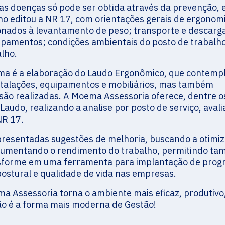
as doenças só pode ser obtida através da prevenção, 
lho editou a NR 17, com orientações gerais de ergonom
onados à levantamento de peso; transporte e descarg
uipamentos; condições ambientais do posto de trabalho
lho.
ma é a elaboração do Laudo Ergonômico, que contempl
stalações, equipamentos e mobiliários, mas também
são realizadas. A Moema Assessoria oferece, dentre o
Laudo, realizando a analise por posto de serviço, aval
NR 17.
presentadas sugestões de melhoria, buscando a otimi
, aumentando o rendimento do trabalho, permitindo t
sforme em uma ferramenta para implantação de pro
postural e qualidade de vida nas empresas.
 Assessoria torna o ambiente mais eficaz, produtivo
ão é a forma mais moderna de Gestão!