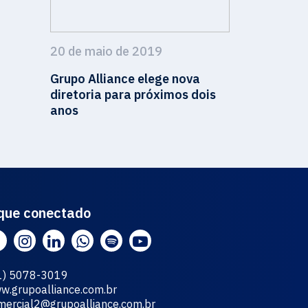
20 de maio de 2019
Grupo Alliance elege nova
diretoria para próximos dois
anos
que conectado
1) 5078-3019
w.grupoalliance.com.br
mercial2@grupoalliance.com.br