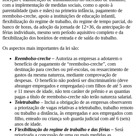
com a implementação de medidas sociais, como o apoio à
parentalidade (pais e mães) na primeira infância, pagamento de
reembolso-creche, apoio a instituições de educação infantil,
flexibilização do regime de trabalho, do regime de tempo parcial, do
banco de horas, da adoção da jornada de 12×36, da antecipação de
férias individuais, mesmo sem período aquisitivo completo e da
flexibilização dos horários de entrada e de saída do trabalho.
Os aspectos mais importantes da lei são:
Reembolso-creche –
Autoriza as empresas a adotarem o
benefício de pagamento de “reembolso-creche”, com
destinação para creches ou pré-escolas, ou ressarcimento de
gastos da mesma natureza, mediante comprovação de
despesas. O benefício não poderá ser discriminatório (deve
abranger empregados e empregadas) com filhos de até 5 anos
e 11 meses de idade, não tem caráter de prêmio e as quantias
pagas a título de reembolso-creche não terão natureza salarial.
Teletrabalho
– Inclui a obrigação de as empresas observarem
a priorização de vagas relativas a teletrabalho, trabalho remoto
ou trabalho a distância, às empregadas e aos empregados com
filho, enteado ou criança sob guarda judicial com até 6 (seis)
anos de idade.
Flexibilização do regime de trabalho e das férias –
Será
priorizada a concessão de uma ou mais medidas as