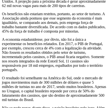
Unidos. A projeção para a próxima década é gerar aproximadamente
62 mil novas vagas para mais de 200 tipos de carreiras.
Os benefícios não estariam restritos, portanto, ao setor de turismo. A
Associação ainda pontuou que esse segmento da economia é mais
igualitário, se comparado aos demais, pois emprega força de
trabalho bastante diversificada. De acordo com os dados publicados,
45% da força de trabalho é composta por minorias.
A economia estadunidense, por óbvio, não foi a única a
experimentar os benefícios relatados. Em 2017, o PIB de Portugal,
por exemplo, cresceu cerca de 4% com a legalização da atividade.
Não fossem os resultados obtidos pelo setor de turismo,
incrementado pelos cassinos, o PIB anual ficaria negativo. Somente
nos resorts integrados da rede Estoril Sol, 11 cassinos são
responsáveis por 18 mil empregos, espalhados por todo o território
português.
O resultado foi semelhante na América do Sul, onde o mercado de
jogos movimentou mais de 300 milhões de dólares e quase 5
milhões de turistas no ano de 2017, sendo muitos brasileiros. Apenas
no Uruguai, o capital brasileiro reponde por cerca de 50% do
faturamento dos cassinos, que são destino de aproximadamente 500
mil turistas do Brasil.
Não se pode negar, diante disso, a paixão brasileira pelo jogo. Além