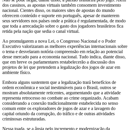
dos cassinos, as apostas virtuais também consomem investimento
nacional. Cientes disso, os maiores sites de apostas do mundo
oferecem conteúdo e suporte em português, apesar de manterem
seus servidores nos países onde a prática é regulamentada, de modo
que toda a arrecadação sobre o gasto dos jogadores brasileiros fica
retida pela nação que sedia o canal virtual.
Ao promulgarem a nova Lei, o Congresso Nacional e o Poder
Executivo valorizaram as melhores experiências internacionais sobre
o tema e desvelaram notória compreensão em relação ao potencial
desse mercado para a economia nacional. Tudo indica, diante disso,
que em breve os parlamentares restabelecerão a discussão dos
projetos de lei que pretendem a legalização dos jogos de azar em
ambiente físico.
Embora alguns sustentem que a legalização trará benefícios de
ordem econômica e social inestimáveis para o Brasil, outros se
mostram absolutamente reticentes, argumentando que a atividade
representa retrocesso no combate ao crime organizado. Acabam
considerando a conexão tradicionalmente estabelecida no senso
comum entre os exploradores de jogos de azar e a lavagem do
capital oriundo da corrupção, do tráfico e de outras atividades
criminosas estruturadas.
Nessa toada, se a ânsia pelo incremento e modernização da