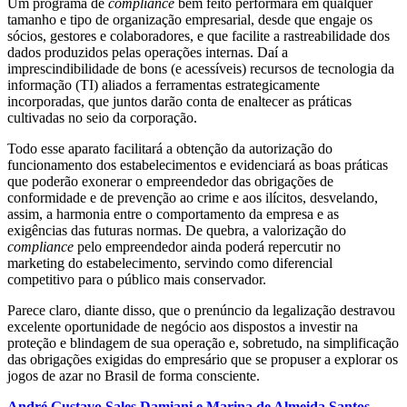
Um programa de
compliance
bem feito performará em qualquer
tamanho e tipo de organização empresarial, desde que engaje os
sócios, gestores e colaboradores, e que facilite a rastreabilidade dos
dados produzidos pelas operações internas. Daí a
imprescindibilidade de bons (e acessíveis) recursos de tecnologia da
informação (TI) aliados a ferramentas estrategicamente
incorporadas, que juntos darão conta de enaltecer as práticas
cultivadas no seio da corporação.
Todo esse aparato facilitará a obtenção da autorização do
funcionamento dos estabelecimentos e evidenciará as boas práticas
que poderão exonerar o empreendedor das obrigações de
conformidade e de prevenção ao crime e aos ilícitos, desvelando,
assim, a harmonia entre o comportamento da empresa e as
exigências das futuras normas. De quebra, a valorização do
compliance
pelo empreendedor ainda poderá repercutir no
marketing do estabelecimento, servindo como diferencial
competitivo para o público mais conservador.
Parece claro, diante disso, que o prenúncio da legalização destravou
excelente oportunidade de negócio aos dispostos a investir na
proteção e blindagem de sua operação e, sobretudo, na simplificação
das obrigações exigidas do empresário que se propuser a explorar os
jogos de azar no Brasil de forma consciente.
André Gustavo Sales Damiani e Marina de Almeida Santos