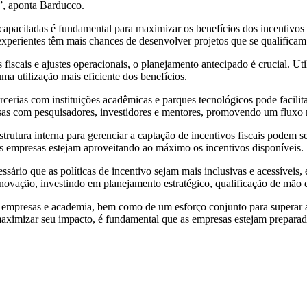
e”, aponta Barducco.
apacitadas é fundamental para maximizar os benefícios dos incentivos f
perientes têm mais chances de desenvolver projetos que se qualificam p
fiscais e ajustes operacionais, o planejamento antecipado é crucial. Ut
uma utilização mais eficiente dos benefícios.
cerias com instituições acadêmicas e parques tecnológicos pode facilitar
sas com pesquisadores, investidores e mentores, promovendo um fluxo m
rutura interna para gerenciar a captação de incentivos fiscais podem se
 as empresas estejam aproveitando ao máximo os incentivos disponíveis.
essário que as políticas de incentivo sejam mais inclusivas e acessíve
novação, investindo em planejamento estratégico, qualificação de mão 
 empresas e academia, bem como de um esforço conjunto para superar as
maximizar seu impacto, é fundamental que as empresas estejam prepara