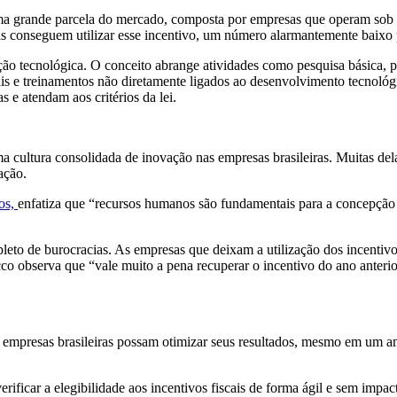
 uma grande parcela do mercado, composta por empresas que operam sob
as conseguem utilizar esse incentivo, um número alarmantemente baixo
ção tecnológica. O conceito abrange atividades como pesquisa básica, 
is e treinamentos não diretamente ligados ao desenvolvimento tecnológi
s e atendam aos critérios da lei.
e uma cultura consolidada de inovação nas empresas brasileiras. Muitas 
ação.
os,
enfatiza que “recursos humanos são fundamentais para a concepção de
leto de burocracias. As empresas que deixam a utilização dos incentivos
co observa que “vale muito a pena recuperar o incentivo do ano anterio
s empresas brasileiras possam otimizar seus resultados, mesmo em um a
erificar a elegibilidade aos incentivos fiscais de forma ágil e sem impa