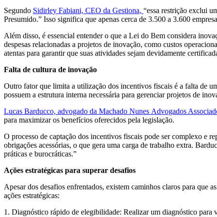
Segundo
Sidirley Fabiani, CEO da Gestiona,
“essa restrição exclui
Presumido.” Isso significa que apenas cerca de 3.500 a 3.600 empres
Além disso, é essencial entender o que a Lei do Bem considera inova
despesas relacionadas a projetos de inovação, como custos operaciona
atentas para garantir que suas atividades sejam devidamente certificada
Falta de cultura de inovação
Outro fator que limita a utilização dos incentivos fiscais é a falta d
possuem a estrutura interna necessária para gerenciar projetos de inov
Lucas Barducco, advogado da Machado Nunes Advogados Associad
para maximizar os benefícios oferecidos pela legislação.
O processo de captação dos incentivos fiscais pode ser complexo e rep
obrigações acessórias, o que gera uma carga de trabalho extra. Barduc
práticas e burocráticas.”
Ações estratégicas para superar desafios
Apesar dos desafios enfrentados, existem caminhos claros para que a
ações estratégicas:
1. Diagnóstico rápido de elegibilidade: Realizar um diagnóstico para v