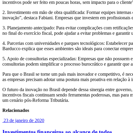
incentivos pode ser feito em poucas horas, sem impacto para o client
2. Investimento em mão de obra qualificada: Formar equipes internas c
inovação”, destaca Fabiani. Empresas que investem em profissionais ex
3. Planejamento antecipado: Para evitar complicações com retificações 
no final do exercício fiscal, pode ajudar a evitar problemas e garantir 
4. Parcerias com universidades e parques tecnológicos: Estabelecer par
Barducco explica que esses ambientes são ideais para conectar empre
5. Apoio de consultorias especializadas: Empresas que não possuem est
consultorias podem simplificar o processo burocrático e garantir que
Para que o Brasil se torne um país mais inovador e competitivo, é nec
as empresas precisam adotar uma postura mais proativa em relação à i
O futuro da inovação no Brasil depende dessa sinergia entre governo,
incentivos fiscais continuam sendo ferramentas poderosas, mas para 
um cenário pós-Reforma Tributária.
Relacionados
23 de janeiro de 2020
Investimentos financeiros ao alcance de todos