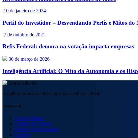
10 de janeiro de 2024
Perfil do Investidor – Desvendando Perfis e Mitos d
7 de outubro de 2021
Refis Federal: demora na votação impacta empresas
30 de março de 2026
Inteligência Artificial: O Mito da Autonomia e os Risc
A melhor conexão entre empresas e soluções B2B.
Institucional
Grupo Alliance
Código de conduta
Política de privacidade
Eventos