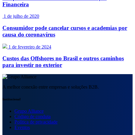
Financeira
1 de julho de 2020
Consumidor pode cancelar cursos e academias por
causa do coronavírus
1 de fevereiro de 2024
Custos das Offshores no Brasil e outros caminhos
para investir no exterior
A melhor conexão entre empresas e soluções B2B.
Institucional
Grupo Alliance
Código de conduta
Política de privacidade
Eventos