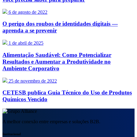
6 de agosto de 2022
O perigo dos roubos de identidades digitais —
aprenda a se prevenir
1 de abril de 2025
Alimentação Saudável: Como Potencializar
Resultados e Aumentar a Produtividade no
Ambiente Corporativo
25 de novembro de 2022
CETESB publica Guia Técnico do Uso de Produtos
Químicos Vencido
A melhor conexão entre empresas e soluções B2B.
Institucional