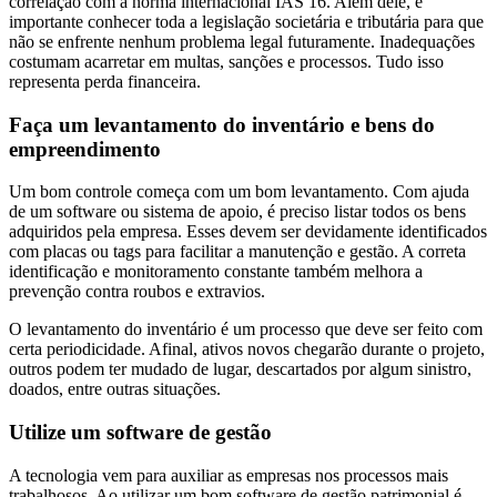
correlação com a norma internacional IAS 16. Além dele, é
importante conhecer toda a legislação societária e tributária para que
não se enfrente nenhum problema legal futuramente. Inadequações
costumam acarretar em multas, sanções e processos. Tudo isso
representa perda financeira.
Faça um levantamento do inventário e bens do
empreendimento
Um bom controle começa com um bom levantamento. Com ajuda
de um software ou sistema de apoio, é preciso listar todos os bens
adquiridos pela empresa. Esses devem ser devidamente identificados
com placas ou tags para facilitar a manutenção e gestão. A correta
identificação e monitoramento constante também melhora a
prevenção contra roubos e extravios.
O levantamento do inventário é um processo que deve ser feito com
certa periodicidade. Afinal, ativos novos chegarão durante o projeto,
outros podem ter mudado de lugar, descartados por algum sinistro,
doados, entre outras situações.
Utilize um software de gestão
A tecnologia vem para auxiliar as empresas nos processos mais
trabalhosos. Ao utilizar um bom software de gestão patrimonial é