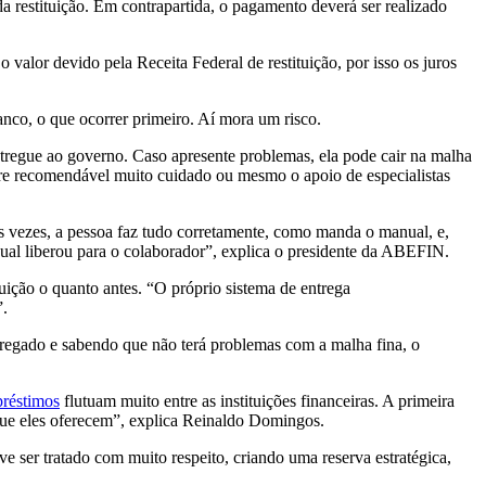
a restituição. Em contrapartida, o pagamento deverá ser realizado
 valor devido pela Receita Federal
de
restituição, por isso os juros
co, o que ocorrer primeiro. Aí mora um risco.
ntregue ao governo. Caso apresente problemas, ela pode cair na malha
mpre recomendável muito cuidado ou mesmo o apoio
de
especialistas
s vezes, a pessoa faz tudo corretamente, como manda o manual, e,
ual liberou para o colaborador”, explica o presidente da ABEFIN.
tuição o quanto antes. “O próprio sistema
de
entrega
”.
regado e sabendo que não terá problemas com a malha fina, o
préstimos
flutuam muito entre as instituições financeiras. A primeira
 que eles oferecem”, explica Reinaldo Domingos.
ve ser tratado com muito respeito, criando uma reserva estratégica,