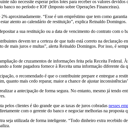
te não necessite esperar pelos lotes para receber os valores devidos d
lo banco no período e IOF (
Imposto
sobre Operações Financeiras).
 2% aproximadamente. “Esse é um empréstimo que tem como garantia o
estar atento ao calendário
de
restituição”, explica Reinaldo Domingos.
positar a sua restituição ou a data
de
vencimento do contrato com o ban
tribuintes devem ter a certeza
de
que tudo está correto na declaração e
nto
de
mais juros e multas”, alerta Reinaldo Domingos. Por isso, é se
a ampliação
de
cruzamentos
de
informações feita pela Receita Federal. À
uando a fonte pagadora fornece à Receita uma informação diferente da q
cipação, o recomendado é que o contribuinte prepare e entregue a resti
im, quanto mais cedo reparar, maior a chance
de
ajustar inconsistências
 realizar a antecipação
de
forma segura. No entanto, mesmo já tendo ent
res.
a pelos clientes é tão grande que as taxas
de
juros cobradas
nesses em
lar diretamente com o gerente do banco e negociar melhorias na proposta
tra seja utilizada
de
forma inteligente. “Todo dinheiro extra recebido de
aliza.