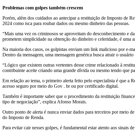
Problemas com golpes também crescem
Porém, além dos cuidados ao antecipar a restituição
de
Imposto
de
Re
2024 como isca para roubar dados ou mesmo dinheiro das pessoas.
“Mais uma vez os criminosos se aproveitam do desconhecimento e d
prometem simplicidade na obtenção do dinheiro e celeridade, é uma 
Na maioria dos casos, os golpistas enviam um link malicioso por e-
Dentro da mensagem, uma mensagem genérica busca atrair o usuário a
“Lógico que existem outras vertentes desse crime relacionado à restit
contribuinte aceite criando uma grande dívida ou mesmo tendo que pag
Em relação ao tema, o primeiro alerta feito pelo especialista é que
acesso seguro por meio do Gov . br ou por certificado digital.
Também é importante saber que o procedimento da restituição financ
tipo
de
negociação”, explica Afonso Morais.
Outro ponto
de
alerta é nunca enviar dados para terceiros por meio
de
do
Imposto
de
Renda
.
Para evitar cair nesses golpes, é fundamental estar atento aos sinais
de