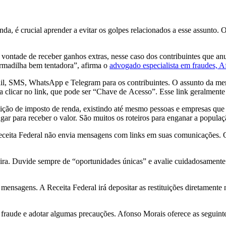
nda
, é crucial aprender a evitar os golpes relacionados a esse assunto. O
a vontade
de
receber ganhos extras, nesse caso dos contribuintes que an
armadilha bem tentadora”, afirma o
advogado especialista em fraudes,
mail, SMS, WhatsApp e Telegram para os contribuintes. O assunto da m
 clicar no link, que pode ser “Chave
de
Acesso”. Esse link geralmente
uição
de
imposto
de
renda
, existindo até mesmo pessoas e empresas que
ar para receber o valor. São muitos os roteiros para enganar a populaç
 a Receita Federal não envia mensagens com links em suas comunicações
eira. Duvide sempre
de
“oportunidades únicas” e avalie cuidadosamente 
mensagens. A Receita Federal irá depositar as restituições diretamente
fraude e adotar algumas precauções. Afonso Morais oferece as seguinte