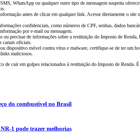
l, SMS, WhatsApp ou qualquer outro tipo
de
mensagem suspeita oferecend
os.
 informação antes
de
clicar em qualquer link. Acesse diretamente o site o
informações confidenciais, como números
de
CPF, senhas, dados bancár
informação por e-mail ou mensagem.
s ou precisar
de
informações sobre a restituição do
Imposto
de
Renda
,
canais oficiais.
ou dispositivo móvel contra vírus e malware, certifique-se
de
ter um bom
 links maliciosos.
sco
de
cair em golpes relacionados à restituição do
Imposto
de
Renda
. É
ço do combustível no Brasil
 NR-1 pode trazer melhorias