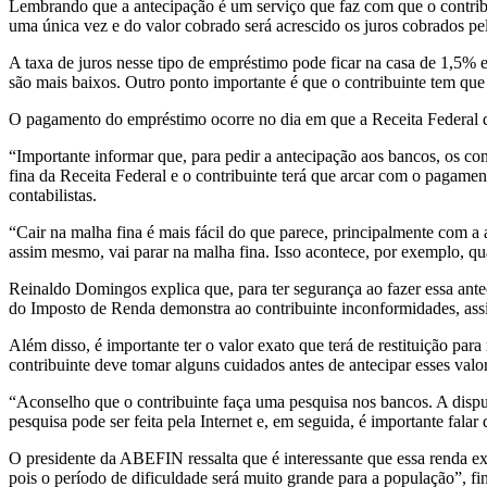
Lembrando que a antecipação é um serviço que faz com que o contribuin
uma única vez e do valor cobrado será acrescido os juros cobrados pe
A taxa
de
juros nesse tipo
de
empréstimo pode ficar na casa
de
1,5% e
são mais baixos. Outro ponto importante é que o contribuinte tem que 
O pagamento do empréstimo ocorre no dia em que a Receita Federal de
“Importante informar que, para pedir a antecipação aos bancos, os con
fina da Receita Federal e o contribuinte terá que arcar com o pagame
contabilistas.
“Cair na malha fina é mais fácil do que parece, principalmente com 
assim mesmo, vai parar na malha fina. Isso acontece, por exemplo, q
Reinaldo Domingos explica que, para ter segurança ao fazer essa ante
do
Imposto
de
Renda
demonstra ao contribuinte inconformidades, ass
Além disso, é importante ter o valor exato que terá
de
restituição para
contribuinte deve tomar alguns cuidados antes
de
antecipar esses valo
“Aconselho que o contribuinte faça uma pesquisa nos bancos. A disput
pesquisa pode ser feita pela Internet e, em seguida, é importante fa
O presidente da ABEFIN ressalta que é interessante que essa
renda
ex
pois o período
de
dificuldade será muito grande para a população”, fin