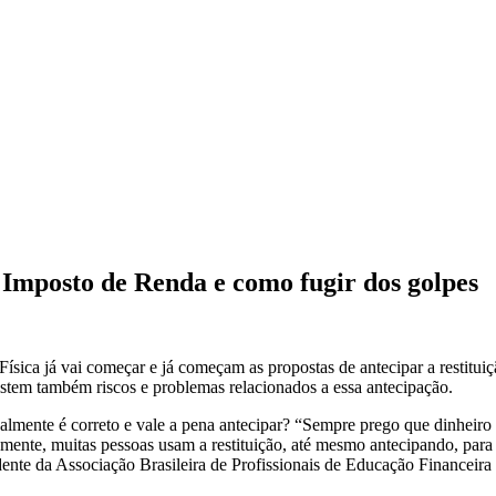
do Imposto de Renda e como fugir dos golpes
Física já vai começar e já começam as propostas
de
antecipar a restitui
xistem também riscos e problemas relacionados a essa antecipação.
almente é correto e vale a pena antecipar? “Sempre prego que dinheiro
izmente, muitas pessoas usam a restituição, até mesmo antecipando, para 
dente da Associação Brasileira
de
Profissionais
de
Educação Financeira