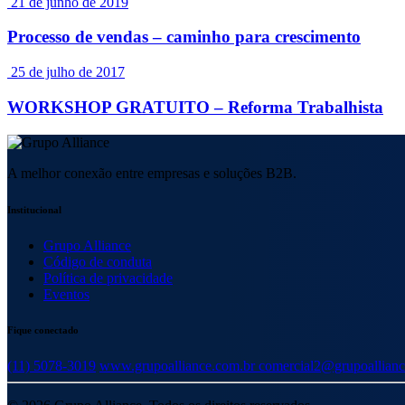
21 de junho de 2019
Processo de vendas – caminho para crescimento
25 de julho de 2017
WORKSHOP GRATUITO – Reforma Trabalhista
A melhor conexão entre empresas e soluções B2B.
Institucional
Grupo Alliance
Código de conduta
Política de privacidade
Eventos
Fique conectado
(11) 5078-3019
www.grupoalliance.com.br
comercial2@grupoallianc