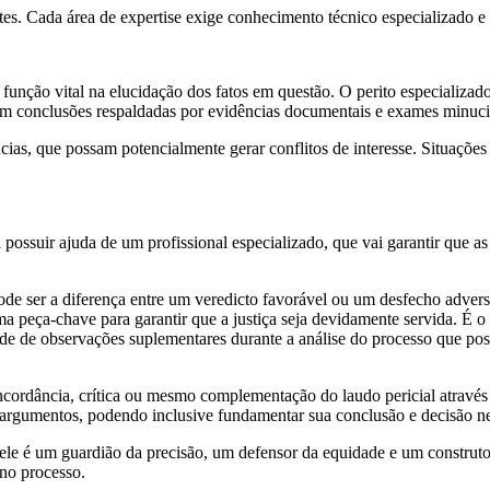
tes. Cada área de expertise exige conhecimento técnico especializado e 
unção vital na elucidação dos fatos em questão. O perito especializado 
m conclusões respaldadas por evidências documentais e exames minucios
as, que possam potencialmente gerar conflitos de interesse. Situações
 possuir ajuda de um profissional especializado, que vai garantir que a
e pode ser a diferença entre um veredicto favorável ou um desfecho adv
 uma peça-chave para garantir que a justiça seja devidamente servida. É 
dade de observações suplementares durante a análise do processo que pos
 concordância, crítica ou mesmo complementação do laudo pericial atravé
s argumentos, podendo inclusive fundamentar sua conclusão e decisão ne
; ele é um guardião da precisão, um defensor da equidade e um construto
 no processo.