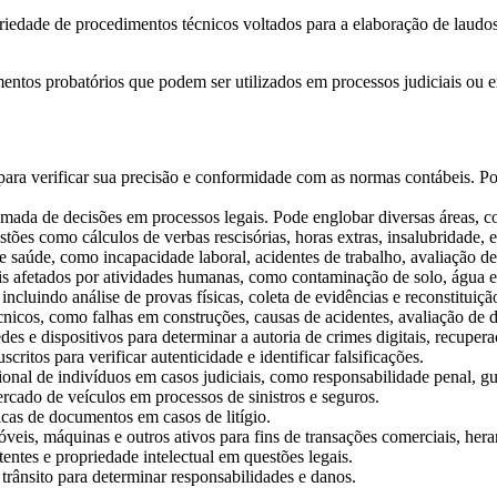
iedade de procedimentos técnicos voltados para a elaboração de laudos 
entos probatórios que podem ser utilizados em processos judiciais ou ex
 para verificar sua precisão e conformidade com as normas contábeis. Pod
 tomada de decisões em processos legais. Pode englobar diversas áreas, c
stões como cálculos de verbas rescisórias, horas extras, insalubridade, e
de saúde, como incapacidade laboral, acidentes de trabalho, avaliação d
is afetados por atividades humanas, como contaminação de solo, água e 
incluindo análise de provas físicas, coleta de evidências e reconstituiçã
nicos, como falhas em construções, causas de acidentes, avaliação de da
es e dispositivos para determinar a autoria de crimes digitais, recupera
ritos para verificar autenticidade e identificar falsificações.
ional de indivíduos em casos judiciais, como responsabilidade penal, gu
rcado de veículos em processos de sinistros e seguros.
icas de documentos em casos de litígio.
is, máquinas e outros ativos para fins de transações comerciais, heranç
entes e propriedade intelectual em questões legais.
 trânsito para determinar responsabilidades e danos.