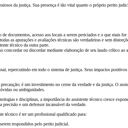
ansiosos da justiça. Sua presença é tão vital quanto o próprio perito jud
ão de documentos, acesso aos locais a serem periciados e o que mais for 
 todas as apurações e avaliações técnicas são verdadeiras e sem distor
stente técnico da outra parte.
so concordar ou discordar mediante elaboração de seu laudo crítico ao a
nal, repercutindo em todo o sistema de justiça. Seus impactos positivos 
precaução; é um investimento no cerne da verdade e da justiça. O assis
dúvidas ou ambiguidades.
ogias e disciplinas, a importância do assistente técnico cresce exponen
a precisão e um defensor incansável da verdade.
e técnico é ter um profissional qualificado para:
 serem respondidos pelo perito judicial.