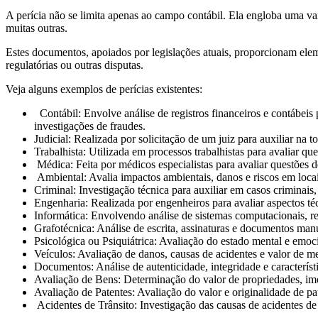
A perícia não se limita apenas ao campo contábil. Ela engloba uma var
muitas outras.
Estes documentos, apoiados por legislações atuais, proporcionam elem
regulatórias ou outras disputas.
Veja alguns exemplos de perícias existentes:
Contábil: Envolve análise de registros financeiros e contábeis
investigações de fraudes.
Judicial: Realizada por solicitação de um juiz para auxiliar na
Trabalhista: Utilizada em processos trabalhistas para avaliar que
Médica: Feita por médicos especialistas para avaliar questões 
Ambiental: Avalia impactos ambientais, danos e riscos em loca
Criminal: Investigação técnica para auxiliar em casos criminais, 
Engenharia: Realizada por engenheiros para avaliar aspectos téc
Informática: Envolvendo análise de sistemas computacionais, red
Grafotécnica: Análise de escrita, assinaturas e documentos manusc
Psicológica ou Psiquiátrica: Avaliação do estado mental e emoc
Veículos: Avaliação de danos, causas de acidentes e valor de me
Documentos: Análise de autenticidade, integridade e característ
Avaliação de Bens: Determinação do valor de propriedades, imóve
Avaliação de Patentes: Avaliação do valor e originalidade de pat
Acidentes de Trânsito: Investigação das causas de acidentes de