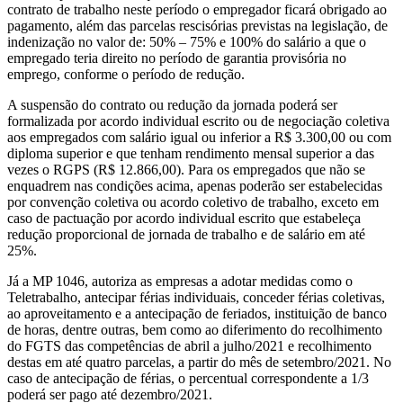
contrato de trabalho neste período o empregador ficará obrigado ao
pagamento, além das parcelas rescisórias previstas na legislação, de
indenização no valor de: 50% – 75% e 100% do salário a que o
empregado teria direito no período de garantia provisória no
emprego, conforme o período de redução.
A suspensão do contrato ou redução da jornada poderá ser
formalizada por acordo individual escrito ou de negociação coletiva
aos empregados com salário igual ou inferior a R$ 3.300,00 ou com
diploma superior e que tenham rendimento mensal superior a das
vezes o RGPS (R$ 12.866,00). Para os empregados que não se
enquadrem nas condições acima, apenas poderão ser estabelecidas
por convenção coletiva ou acordo coletivo de trabalho, exceto em
caso de pactuação por acordo individual escrito que estabeleça
redução proporcional de jornada de trabalho e de salário em até
25%.
Já a MP 1046, autoriza as empresas a adotar medidas como o
Teletrabalho, antecipar férias individuais, conceder férias coletivas,
ao aproveitamento e a antecipação de feriados, instituição de banco
de horas, dentre outras, bem como ao diferimento do recolhimento
do FGTS das competências de abril a julho/2021 e recolhimento
destas em até quatro parcelas, a partir do mês de setembro/2021. No
caso de antecipação de férias, o percentual correspondente a 1/3
poderá ser pago até dezembro/2021.