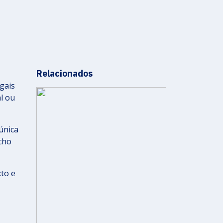
Relacionados
gais
l ou
única
echo
xto e