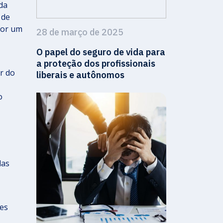
da
 de
por um
28 de março de 2025
O papel do seguro de vida para
a proteção dos profissionais
r do
liberais e autônomos
o
das
ões