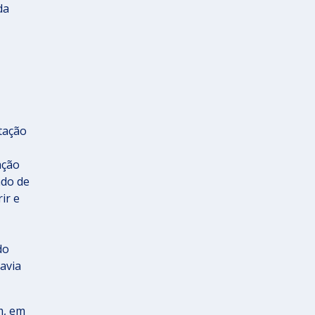
da
etação
ação
ado de
ir e
do
avia
m, em