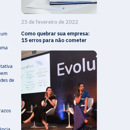
25 de fevereiro de 2022
Como quebrar sua empresa:
lgum
15 erros para não cometer
 uma
tativa
abem
ades de
razos
ência