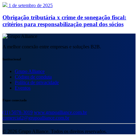
1 de setembro de 2025
Obrigação tributária x crime de sonegação fiscal:
critérios para responsabilização penal dos sócios
A melhor conexão entre empresas e soluções B2B.
Institucional
Grupo Alliance
Código de conduta
Política de privacidade
Eventos
Fique conectado
(11) 5078-3019
www.grupoalliance.com.br
comercial2@grupoalliance.com.br
© 2026 Grupo Alliance. Todos os direitos reservados.