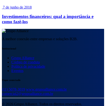
7 de junho de 2018
Investimentos financeiros: qual a importância e
como fazê-los
A melhor conexão entre empresas e soluções B2B.
Institucional
Grupo Alliance
Código de conduta
Política de privacidade
Eventos
Fique conectado
(11) 5078-3019
www.grupoalliance.com.br
comercial2@grupoalliance.com.br
© 2026 Grupo Alliance. Todos os direitos reservados.