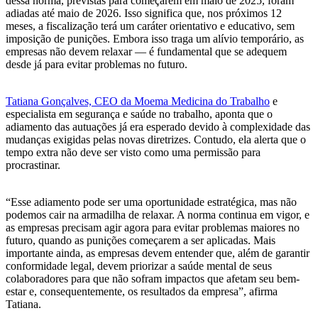
dessa norma, previstas para começarem em maio de 2025, foram
adiadas até maio de 2026. Isso significa que, nos próximos 12
meses, a fiscalização terá um caráter orientativo e educativo, sem
imposição de punições. Embora isso traga um alívio temporário, as
empresas não devem relaxar — é fundamental que se adequem
desde já para evitar problemas no futuro.
Tatiana Gonçalves, CEO da Moema Medicina do Trabalho
e
especialista em segurança e saúde no trabalho, aponta que o
adiamento das autuações já era esperado devido à complexidade das
mudanças exigidas pelas novas diretrizes. Contudo, ela alerta que o
tempo extra não deve ser visto como uma permissão para
procrastinar.
“Esse adiamento pode ser uma oportunidade estratégica, mas não
podemos cair na armadilha de relaxar. A norma continua em vigor, e
as empresas precisam agir agora para evitar problemas maiores no
futuro, quando as punições começarem a ser aplicadas. Mais
importante ainda, as empresas devem entender que, além de garantir
conformidade legal, devem priorizar a saúde mental de seus
colaboradores para que não sofram impactos que afetam seu bem-
estar e, consequentemente, os resultados da empresa”, afirma
Tatiana.