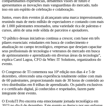
compartilhamos experiências, debatemos visões de futuro e
apresentamos as inovações mais vanguardistas do mercado, tudo
isso em um espírito de celebração e colaboração.
Juntos, esses dois eventos já alcançaram uma marca impressionante,
reunindo mais de meio milhão de espectadores e contando com mais
de 1.000 palestrantes renomados, uma variedade rica de palestras e
cursos, além de uma rede sólida de parceiros e apoiadores.
“O público dessas iniciativas continua a crescer, com base em três
pilares essenciais: estudantes em busca de conhecimento e
atualização no campo tecnológico, empresas que desejam capacitar
seus profissionais de tecnologia e veteranos do mercado em busca
de aprimoramento e aprendizado em diversas áreas da tecnologia”,
explica Carol Lagoa, CFO da
Witec
IT Solutions, organizadora do
evento.
O Congresso de TI comemora sua 10ª edição nos dias 4 e 5 de
dezembro, oferecendo uma experiência totalmente online com mais
de 60 palestrantes, proporcionando mais de 30 horas de conteúdo ao
vivo distribuídas em 8 trilhas de aprendizado. Os painéis exclusivos
e o certificado digital, já conhecidos e respeitados, fazem parte
integrante deste evento.
O EvoluTI Pro encerra esta emocionante jornada tecnológica em
2023 no dia 6 de dezembro. Este evento se destaca por seu enfoque