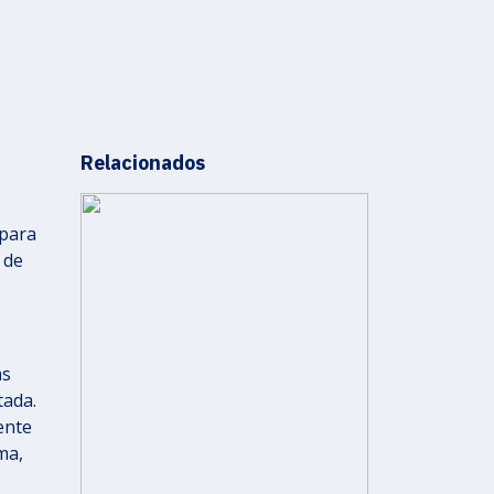
Relacionados
 para
 de
às
tada.
ente
ma,