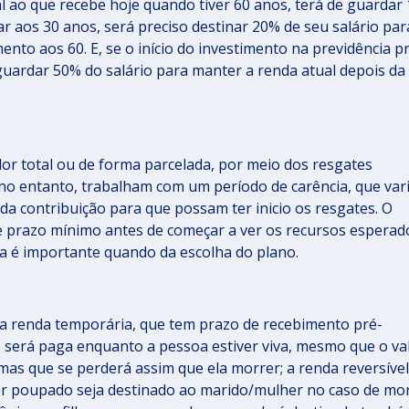
l ao que recebe hoje quando tiver 60 anos, terá de guardar
r aos 30 anos, será preciso destinar 20% de seu salário par
to aos 60. E, se o início do investimento na previdência p
 guardar 50% do salário para manter a renda atual depois da
lor total ou de forma parcelada, por meio dos resgates
o entanto, trabalham com um período de carência, que var
o da contribuição para que possam ter inicio os resgates. O
e prazo mínimo antes de começar a ver os recursos esperad
ia é importante quando da escolha do plano.
a renda temporária, que tem prazo de recebimento pré-
que será paga enquanto a pessoa estiver viva, mesmo que o va
as que se perderá assim que ela morrer; a renda reversível
or poupado seja destinado ao marido/mulher no caso de mo