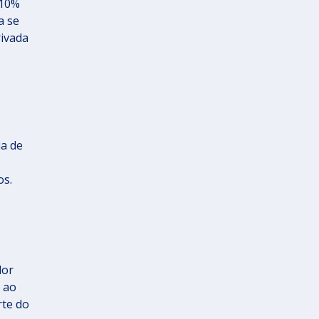
 10%
a se
rivada
ia de
os.
lor
 ao
rte do