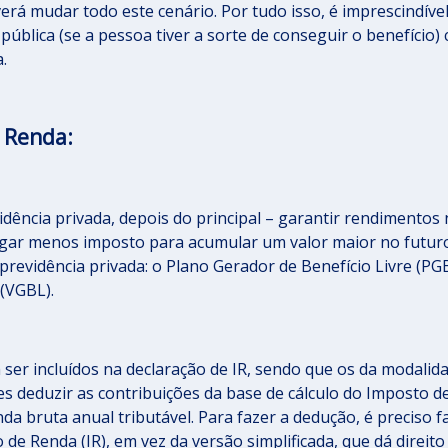
erá mudar todo este cenário. Por tudo isso, é imprescindíve
blica (se a pessoa tiver a sorte de conseguir o benefício)
.
e Renda:
dência privada, depois do principal – garantir rendimentos 
 pagar menos imposto para acumular um valor maior no futur
 previdência privada: o Plano Gerador de Benefício Livre (PG
 (VGBL).
ser incluídos na declaração de IR, sendo que os da modalid
s deduzir as contribuições da base de cálculo do Imposto d
da bruta anual tributável. Para fazer a dedução, é preciso f
de Renda (IR), em vez da versão simplificada, que dá direito