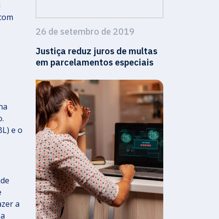
l
 com
26 de setembro de 2019
Justiça reduz juros de multas
em parcelamentos especiais
na
o.
BL) e o
ade
e
azer a
 a