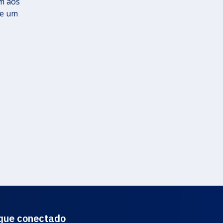
ém aos
ce um
que conectado