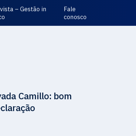
vista – Gestão in
Fale
co
conosco
vada Camillo: bom
eclaração