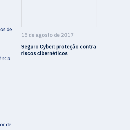
tos de
15 de agosto de 2017
Seguro Cyber: proteção contra
riscos cibernéticos
ência
dor de