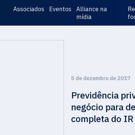
Associados
Eventos
Alliance na
Re
mídia
fo
5 de dezembro de 2017
Previdência pri
negócio para d
completa do IR