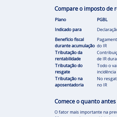
Compare o imposto de r
Plano
PGBL
Indicado para
Declaraçã
Benefício fiscal
Pagamento
durante acumulação
do IR
Tributação da
Contribui
rentabilidade
de IR dur
Tributação do
Todo o val
resgate
incidência
Tributação na
No resgate
aposentadoria
no IR
Comece o quanto antes 
O fator mais importante na prev