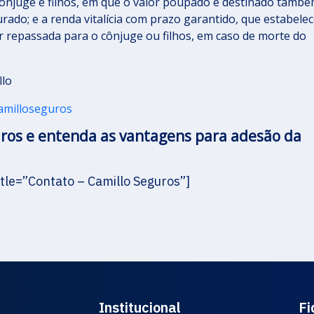
 cônjuge e filhos, em que o valor poupado é destinado tamb
urado; e a renda vitalícia com prazo garantido, que estabele
r repassada para o cônjuge ou filhos, em caso de morte do
llo
amilloseguros
uros e entenda as vantagens para adesão da
tle=”Contato – Camillo Seguros”]
Institucional
Fi