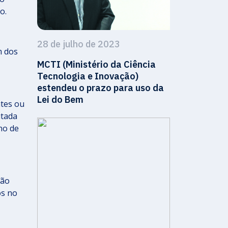
o.
28 de julho de 2023
m dos
MCTI (Ministério da Ciência
Tecnologia e Inovação)
estendeu o prazo para uso da
Lei do Bem
ntes ou
utada
no de
são
os no