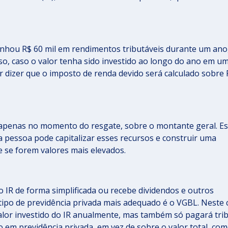
nhou R$ 60 mil em rendimentos tributáveis durante um ano
sso, caso o valor tenha sido investido ao longo do ano em u
er dizer que o imposto de renda devido será calculado sobre 
apenas no momento do resgate, sobre o montante geral. Es
a pessoa pode capitalizar esses recursos e construir uma
 se forem valores mais elevados.
o IR de forma simplificada ou recebe dividendos e outros
tipo de previdência privada mais adequado é o VGBL. Neste 
lor investido do IR anualmente, mas também só pagará tri
 em previdência privada, em vez de sobre o valor total, co