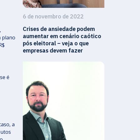
6 de novembro de 2022
Crises de ansiedade podem
,
aumentar em cenário caótico
m plano
pós eleitoral – veja o que
R$
empresas devem fazer
se é
caso, a
butos
mo