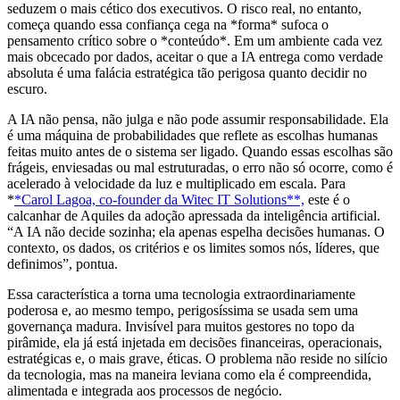
seduzem o mais cético dos executivos. O risco real, no entanto,
começa quando essa confiança cega na *forma* sufoca o
pensamento crítico sobre o *conteúdo*. Em um ambiente cada vez
mais obcecado por dados, aceitar o que a IA entrega como verdade
absoluta é uma falácia estratégica tão perigosa quanto decidir no
escuro.
A IA não pensa, não julga e não pode assumir responsabilidade. Ela
é uma máquina de probabilidades que reflete as escolhas humanas
feitas muito antes de o sistema ser ligado. Quando essas escolhas são
frágeis, enviesadas ou mal estruturadas, o erro não só ocorre, como é
acelerado à velocidade da luz e multiplicado em escala. Para
*
*Carol Lagoa, co-founder da Witec IT Solutions**,
este é o
calcanhar de Aquiles da adoção apressada da inteligência artificial.
“A IA não decide sozinha; ela apenas espelha decisões humanas. O
contexto, os dados, os critérios e os limites somos nós, líderes, que
definimos”, pontua.
Essa característica a torna uma tecnologia extraordinariamente
poderosa e, ao mesmo tempo, perigosíssima se usada sem uma
governança madura. Invisível para muitos gestores no topo da
pirâmide, ela já está injetada em decisões financeiras, operacionais,
estratégicas e, o mais grave, éticas. O problema não reside no silício
da tecnologia, mas na maneira leviana como ela é compreendida,
alimentada e integrada aos processos de negócio.