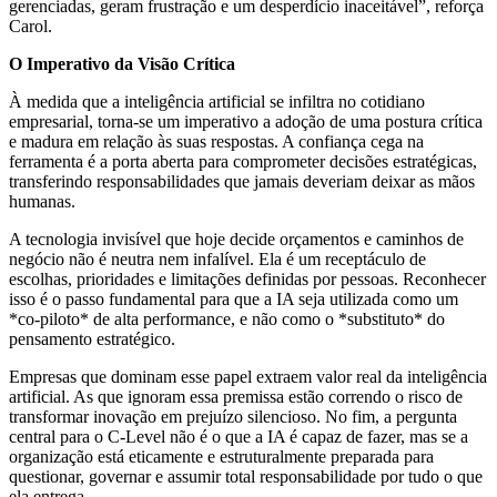
gerenciadas, geram frustração e um desperdício inaceitável”, reforça
Carol.
O Imperativo da Visão Crítica
À medida que a inteligência artificial se infiltra no cotidiano
empresarial, torna-se um imperativo a adoção de uma postura crítica
e madura em relação às suas respostas. A confiança cega na
ferramenta é a porta aberta para comprometer decisões estratégicas,
transferindo responsabilidades que jamais deveriam deixar as mãos
humanas.
A tecnologia invisível que hoje decide orçamentos e caminhos de
negócio não é neutra nem infalível. Ela é um receptáculo de
escolhas, prioridades e limitações definidas por pessoas. Reconhecer
isso é o passo fundamental para que a IA seja utilizada como um
*co-piloto* de alta performance, e não como o *substituto* do
pensamento estratégico.
Empresas que dominam esse papel extraem valor real da inteligência
artificial. As que ignoram essa premissa estão correndo o risco de
transformar inovação em prejuízo silencioso. No fim, a pergunta
central para o C-Level não é o que a IA é capaz de fazer, mas se a
organização está eticamente e estruturalmente preparada para
questionar, governar e assumir total responsabilidade por tudo o que
ela entrega.