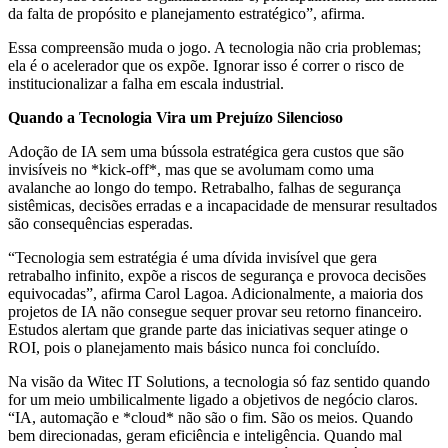
da falta de propósito e planejamento estratégico”, afirma.
Essa compreensão muda o jogo. A tecnologia não cria problemas;
ela é o acelerador que os expõe. Ignorar isso é correr o risco de
institucionalizar a falha em escala industrial.
Quando a Tecnologia Vira um Prejuízo Silencioso
Adoção de IA sem uma bússola estratégica gera custos que são
invisíveis no *kick-off*, mas que se avolumam como uma
avalanche ao longo do tempo. Retrabalho, falhas de segurança
sistêmicas, decisões erradas e a incapacidade de mensurar resultados
são consequências esperadas.
“Tecnologia sem estratégia é uma dívida invisível que gera
retrabalho infinito, expõe a riscos de segurança e provoca decisões
equivocadas”, afirma Carol Lagoa. Adicionalmente, a maioria dos
projetos de IA não consegue sequer provar seu retorno financeiro.
Estudos alertam que grande parte das iniciativas sequer atinge o
ROI, pois o planejamento mais básico nunca foi concluído.
Na visão da Witec IT Solutions, a tecnologia só faz sentido quando
for um meio umbilicalmente ligado a objetivos de negócio claros.
“IA, automação e *cloud* não são o fim. São os meios. Quando
bem direcionadas, geram eficiência e inteligência. Quando mal