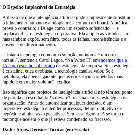
O Espelho Implacável da Estratégia
A ilusão de que a inteligência artificial pode simplesmente substituir
o julgamento humano é a miopia mais comum no board. A prática
prova o contrário: a IA age como um espelho sofisticado — e
implacável — da estratégia corporativa. Ela amplia as virtudes, sim,
mas também expõe, sem filtro, todas as falhas, inconsistências e a
ausência de direcionamento.
“Tratar a tecnologia como uma solução autônoma é um erro
infantil”, sentencia Carol Lagoa. “Na Witec IT, e
ntendemos que a
IA é um espelho sofisticado
da estratégia da empresa. Se a estratégia
é cristalina, ética e robusta, a tecnologia catalisa valor. Se é
nebulosa, ela apenas garante que os erros sejam cometidos mais
rápido e em maior volume”, explica.
Isso significa que projetos de inteligência artificial não têm seu ponto
de partida na escolha do *software*, mas na clareza estratégica da
organização. Antes de automatizar qualquer decisão, é um
imperativo estratégico entender processos, definir o objetivo de
negócio e alinhar as expectativas. Sem esse rigor, a IA se torna o
motor que acelera o que já estava condenado ao fracasso.
Dados Sujos, Decisões Tóxicas (em Escala)