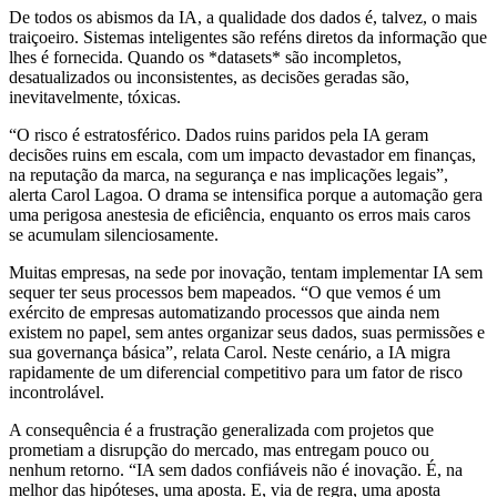
De todos os abismos da IA, a qualidade dos dados é, talvez, o mais
traiçoeiro. Sistemas inteligentes são reféns diretos da informação que
lhes é fornecida. Quando os *datasets* são incompletos,
desatualizados ou inconsistentes, as decisões geradas são,
inevitavelmente, tóxicas.
“O risco é estratosférico. Dados ruins paridos pela IA geram
decisões ruins em escala, com um impacto devastador em finanças,
na reputação da marca, na segurança e nas implicações legais”,
alerta Carol Lagoa. O drama se intensifica porque a automação gera
uma perigosa anestesia de eficiência, enquanto os erros mais caros
se acumulam silenciosamente.
Muitas empresas, na sede por inovação, tentam implementar IA sem
sequer ter seus processos bem mapeados. “O que vemos é um
exército de empresas automatizando processos que ainda nem
existem no papel, sem antes organizar seus dados, suas permissões e
sua governança básica”, relata Carol. Neste cenário, a IA migra
rapidamente de um diferencial competitivo para um fator de risco
incontrolável.
A consequência é a frustração generalizada com projetos que
prometiam a disrupção do mercado, mas entregam pouco ou
nenhum retorno. “IA sem dados confiáveis não é inovação. É, na
melhor das hipóteses, uma aposta. E, via de regra, uma aposta