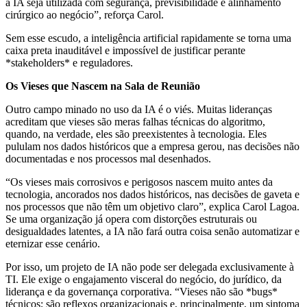
a IA seja utilizada com segurança, previsibilidade e alinhamento
cirúrgico ao negócio”, reforça Carol.
Sem esse escudo, a inteligência artificial rapidamente se torna uma
caixa preta inauditável e impossível de justificar perante
*stakeholders* e reguladores.
Os Vieses que Nascem na Sala de Reunião
Outro campo minado no uso da IA é o viés. Muitas lideranças
acreditam que vieses são meras falhas técnicas do algoritmo,
quando, na verdade, eles são preexistentes à tecnologia. Eles
pululam nos dados históricos que a empresa gerou, nas decisões não
documentadas e nos processos mal desenhados.
“Os vieses mais corrosivos e perigosos nascem muito antes da
tecnologia, ancorados nos dados históricos, nas decisões de gaveta e
nos processos que não têm um objetivo claro”, explica Carol Lagoa.
Se uma organização já opera com distorções estruturais ou
desigualdades latentes, a IA não fará outra coisa senão automatizar e
eternizar esse cenário.
Por isso, um projeto de IA não pode ser delegada exclusivamente à
TI. Ele exige o engajamento visceral do negócio, do jurídico, da
liderança e da governança corporativa. “Vieses não são *bugs*
técnicos; são reflexos organizacionais e, principalmente, um sintoma