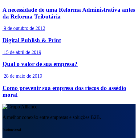
A necessidade de uma Reforma Administrativa antes
da Reforma Tributária
9 de outubro de 2012
Digital Publish & Print
15 de abril de 2019
Qual o valor de sua empresa?
28 de maio de 2019
Como prevenir sua empresa dos riscos do assédio
moral
A melhor conexão entre empresas e soluções B2B.
Institucional