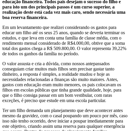
educação financeira. Todos pais desejam o sucesso do filho e
para isto um dos principais passos é um curso superior, a
realização deste está cada vez mais caro, sendo necessária uma
boa reserva financeira.
Em um levantamento que realizei considerando os gastos para
educar um filho até os seus 25 anos, quando se deveria terminar os
estudos, e que leva em conta uma família de classe média, com o
rendimento mensal considerado de R$4.000,00, obtive que a soma
total dos gastos chega a R$ 509.800,00. O valor representa 39,22%
de todos os ganhos da família no período.
O valor assusta e cria a dúvida, como nossos antepassados
conseguiam criar muitos mais filhos sem precisar gastar tanto
dinheiro, a resposta é simples, a realidade mudou e hoje as
necessidades relacionadas a finanças são muito maiores. Antes,
gastos com educação eram muito menores, os pais colocavam os
filhos em escolas públicas que tinha grande qualidade, hoje, para
que o filho consiga passar em um bom vestibular, com raras
exceções, é preciso que estude em uma escola particular.
Ter um filho demanda um planejamento que deve acontecer antes
mesmo da gravidez, com o casal poupando um pouco por mês, caso
isso não tenho ocorrido, deve iniciar a poupar imediatamente para
este objetivo, criando assim uma reserva para qualquer emergência