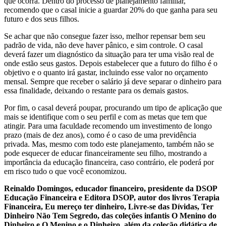
que ocorra. Dentro do processo de planejamento familiar,
recomendo que o casal inicie a guardar 20% do que ganha para seu
futuro e dos seus filhos.
Se achar que não consegue fazer isso, melhor repensar bem seu
padrão de vida, não deve haver pânico, e sim controle. O casal
deverá fazer um diagnóstico da situação para ter uma visão real de
onde estão seus gastos. Depois estabelecer que a futuro do filho é o
objetivo e o quanto irá gastar, incluindo esse valor no orçamento
mensal. Sempre que receber o salário já deve separar o dinheiro para
essa finalidade, deixando o restante para os demais gastos.
Por fim, o casal deverá poupar, procurando um tipo de aplicação que
mais se identifique com o seu perfil e com as metas que tem que
atingir. Para uma faculdade recomendo um investimento de longo
prazo (mais de dez anos), como é o caso de uma previdência
privada. Mas, mesmo com todo este planejamento, também não se
pode esquecer de educar financeiramente seu filho, mostrando a
importância da educação financeira, caso contrário, ele poderá por
em risco tudo o que você economizou.
Reinaldo Domingos, educador financeiro, presidente da DSOP
Educação Financeira e Editora DSOP, autor dos livros Terapia
Financeira, Eu mereço ter dinheiro, Livre-se das Dívidas, Ter
Dinheiro Não Tem Segredo, das coleções infantis O Menino do
Dinheiro e O Menino e o Dinheiro, além da coleção didática de