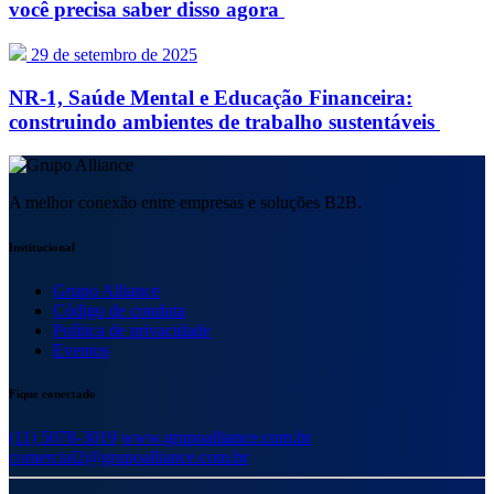
você precisa saber disso agora
29 de setembro de 2025
NR-1, Saúde Mental e Educação Financeira:
construindo ambientes de trabalho sustentáveis
A melhor conexão entre empresas e soluções B2B.
Institucional
Grupo Alliance
Código de conduta
Política de privacidade
Eventos
Fique conectado
(11) 5078-3019
www.grupoalliance.com.br
comercial2@grupoalliance.com.br