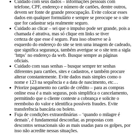
Cuidado com seus dados – informações pessoais com
telefone, CPF, endereço e número
de
cartões, dentre outros,
devem ser fonte
de
grande preocupação. Evite colocar esses
dados em qualquer formulário e sempre se preocupe se o site
que for cadastrar seja realmente seguro.
Cuidado ao clicar – sei que o impulso pode ser grande, pois a
chamada é atrativa, mas só clique em links se tiver
certeza
de
que esse é seguro. Para isso observe se à
esquerdo
do
endereço
do
site se tem uma imagem
de
cadeado,
que significa segurança, também averigue se o site tem a sigla
‘https’
no
endereço da web. Busque sempre as páginas
oficiais.
Cuidado com suas senhas – busque sempre ter senhas
diferentes para cartões, sites e cadastros, e também procure
alterar constantemente. Evite dados mais simples como o
nome e 123 na sequência e a data
de
nascimento, etc…
Priorize pagamento
no
cartão
de
crédito – para as compras
online essa é a mais seguras, pois simplifica o cancelamento,
permitindo que o cliente conteste a cobrança e solicite o
reembolso
do
valor e identifica possíveis fraudes. Evite
transferência bancária ou boleto.
Fuja
de
condições extraordinárias – ‘quando o milagre é
demais’, é fundamental desconfiar, as propostas com
descontos sensacionais são as mais usadas para os golpes, por
isso não acredite nessas situações.