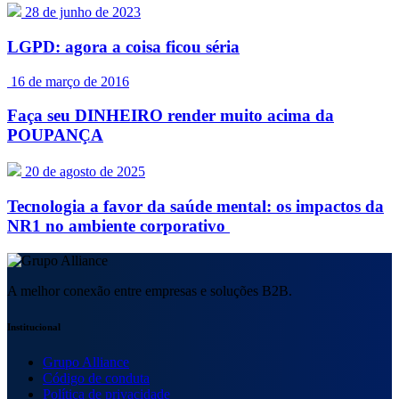
28 de junho de 2023
LGPD: agora a coisa ficou séria
16 de março de 2016
Faça seu DINHEIRO render muito acima da
POUPANÇA
20 de agosto de 2025
Tecnologia a favor da saúde mental: os impactos da
NR1 no ambiente corporativo
A melhor conexão entre empresas e soluções B2B.
Institucional
Grupo Alliance
Código de conduta
Política de privacidade