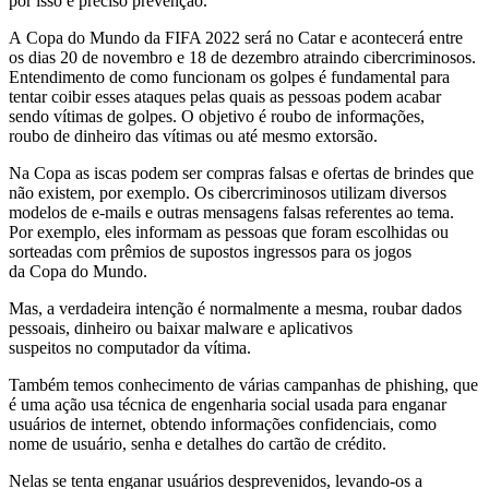
por isso é preciso prevenção.
A
Copa
do
Mundo
da FIFA 2022 será
no
Catar e acontecerá entre
os dias 20
de
novembro e 18
de
dezembro atraindo cibercriminosos.
Entendimento
de
como funcionam os golpes é fundamental para
tentar coibir esses ataques pelas quais as pessoas podem acabar
sendo vítimas
de
golpes. O objetivo é roubo
de
informações,
roubo
de
dinheiro das vítimas ou até mesmo extorsão.
Na
Copa
as iscas podem ser compras falsas e ofertas
de
brindes que
não existem, por exemplo. Os cibercriminosos utilizam diversos
modelos
de
e-mails e outras mensagens falsas referentes ao tema.
Por exemplo, eles informam as pessoas que foram escolhidas ou
sorteadas com prêmios
de
supostos ingressos para os jogos
da
Copa
do
Mundo
.
Mas, a verdadeira intenção é normalmente a mesma, roubar dados
pessoais, dinheiro ou baixar malware e aplicativos
suspeitos
no
computador da vítima.
Também temos conhecimento
de
várias campanhas
de
phishing, que
é uma ação usa técnica
de
engenharia social usada para enganar
usuários
de
internet, obtendo informações confidenciais, como
nome
de
usuário, senha e detalhes
do
cartão
de
crédito.
Nelas se tenta enganar usuários desprevenidos, levando-os a