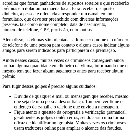
acreditar que foram ganhadores
de
supostos sorteios e que receberão
prêmios em dólar ou na moeda local. Para receber o suposto
dinheiro, a pessoa é orientada a responder um e-mail em um
formulário, que deve ser preenchido com diversas informações
pessoais, tais como nome completo, data
de
nascimento,
número
de
telefone, CPF, profissão, entre outras.
Além disso, as vítimas são orientadas a fornecer o nome e o número
de
telefone
de
uma pessoa para contato e alguns casos indicar alguns
amigos para serem indicados para participarem da premiação.
Ainda nesses casos, muitas vezes os criminosos conseguem ainda
roubar alguma quantidade em dinheiro da vítima, informando que o
mesmo tem que fazer algum pagamento antes para receber algum
prêmio.
Para fugir desses golpes é preciso alguns cuidados:
Duvide
de
qualquer e-mail ou mensagem que receber, mesmo
que seja
de
uma pessoa desconfiança. Também verifique o
endereço
de
e-mail e o telefone que enviou a mensagem.
Fique atento a questão da ortografia e verificação gramatical,
geralmente os golpes contêm erros, sendo assim uma forma
eficaz
de
identificar um golpista. Muitas vezes os criminosos
usam tradutores online para ampliar o alcance das fraudes.