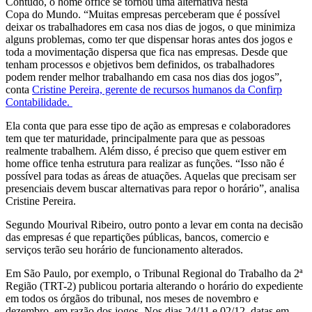
Contudo, o home office se tornou uma alternativa nesta
Copa
do
Mundo
. “Muitas empresas perceberam que é possível
deixar os trabalhadores em casa nos dias
de
jogos, o que minimiza
alguns problemas, como ter que dispensar horas antes dos jogos e
toda a movimentação dispersa que fica nas empresas. Desde que
tenham processos e objetivos bem definidos, os trabalhadores
podem render melhor trabalhando em casa nos dias dos jogos”,
conta
Cristine Pereira, gerente
de
recursos humanos da Confirp
Contabilidade.
Ela conta que para esse tipo
de
ação as empresas e colaboradores
tem que ter maturidade, principalmente para que as pessoas
realmente trabalhem. Além disso, é preciso que quem estiver em
home office tenha estrutura para realizar as funções. “Isso não é
possível para todas as áreas
de
atuações. Aquelas que precisam ser
presenciais devem buscar alternativas para repor o horário”, analisa
Cristine Pereira.
Segundo Mourival Ribeiro, outro ponto a levar em conta na decisão
das empresas é que repartições públicas, bancos, comercio e
serviços terão seu horário
de
funcionamento alterados.
Em São Paulo, por exemplo, o Tribunal Regional
do
Trabalho da 2ª
Região (TRT-2) publicou portaria alterando o horário
do
expediente
em todos os órgãos
do
tribunal, nos meses
de
novembro e
dezembro, em razão dos jogos. Nos dias 24/11 e 02/12, datas em