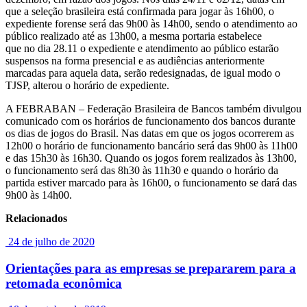
que a seleção brasileira está confirmada para jogar às 16h00, o
expediente forense será das 9h00 às 14h00, sendo o atendimento ao
público realizado até as 13h00, a mesma portaria estabelece
que
no
dia 28.11 o expediente e atendimento ao público estarão
suspensos na forma presencial e as audiências anteriormente
marcadas para aquela data, serão redesignadas,
de
igual modo o
TJSP, alterou o horário
de
expediente.
A FEBRABAN – Federação Brasileira
de
Bancos também divulgou
comunicado com os horários
de
funcionamento dos bancos durante
os dias
de
jogos
do
Brasil. Nas datas em que os jogos ocorrerem as
12h00 o horário
de
funcionamento bancário será das 9h00 às 11h00
e das 15h30 às 16h30. Quando os jogos forem realizados às 13h00,
o funcionamento será das 8h30 às 11h30 e quando o horário da
partida estiver marcado para às 16h00, o funcionamento se dará das
9h00 às 14h00.
Relacionados
24 de julho de 2020
Orientações para as empresas se prepararem para a
retomada econômica