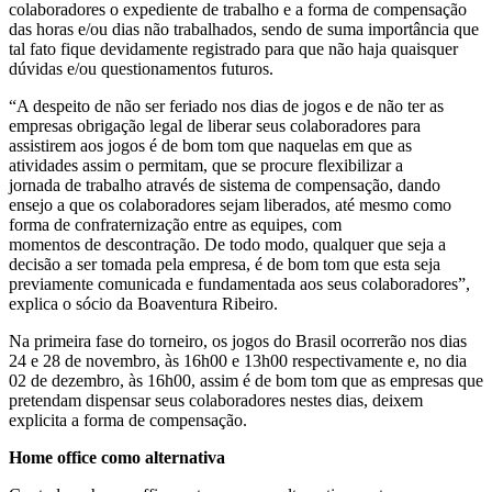
colaboradores o expediente
de
trabalho e a forma
de
compensação
das horas e/ou dias não trabalhados, sendo
de
suma importância que
tal fato fique devidamente registrado para que não haja quaisquer
dúvidas e/ou questionamentos futuros.
“A despeito
de
não ser feriado nos dias
de
jogos e
de
não ter as
empresas obrigação legal
de
liberar seus colaboradores para
assistirem aos jogos é
de
bom tom que naquelas em que as
atividades assim o permitam, que se procure flexibilizar a
jornada
de
trabalho através
de
sistema
de
compensação, dando
ensejo a que os colaboradores sejam liberados, até mesmo como
forma
de
confraternização entre as equipes, com
momentos
de
descontração.
De
todo modo, qualquer que seja a
decisão a ser tomada pela empresa, é
de
bom tom que esta seja
previamente comunicada e fundamentada aos seus colaboradores”,
explica o sócio da Boaventura Ribeiro.
Na primeira fase
do
torneiro, os jogos
do
Brasil ocorrerão nos dias
24 e 28
de
novembro, às 16h00 e 13h00 respectivamente e,
no
dia
02
de
dezembro, às 16h00, assim é
de
bom tom que as empresas que
pretendam dispensar seus colaboradores nestes dias, deixem
explicita a forma
de
compensação.
Home office como alternativa