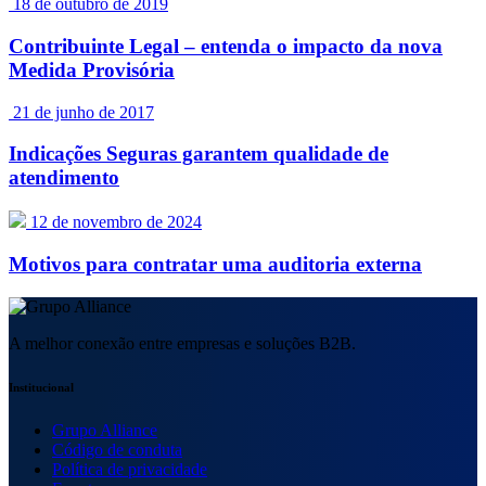
18 de outubro de 2019
Contribuinte Legal – entenda o impacto da nova
Medida Provisória
21 de junho de 2017
Indicações Seguras garantem qualidade de
atendimento
12 de novembro de 2024
Motivos para contratar uma auditoria externa
A melhor conexão entre empresas e soluções B2B.
Institucional
Grupo Alliance
Código de conduta
Política de privacidade