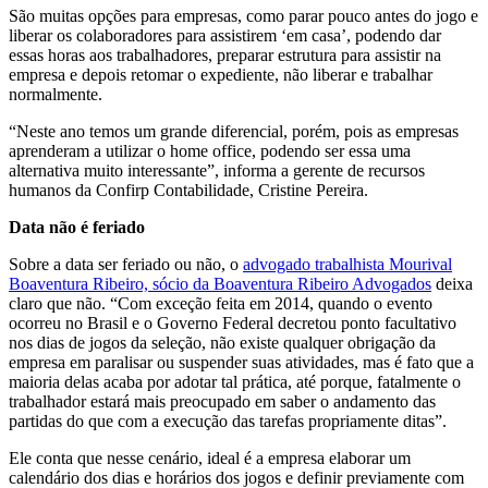
São muitas opções para empresas, como parar pouco antes
do
jogo e
liberar os colaboradores para assistirem ‘em casa’, podendo dar
essas horas aos trabalhadores, preparar estrutura para assistir na
empresa e depois retomar o expediente, não liberar e trabalhar
normalmente.
“Neste ano temos um grande diferencial, porém, pois as empresas
aprenderam a utilizar o home office, podendo ser essa uma
alternativa muito interessante”, informa a gerente
de
recursos
humanos da Confirp Contabilidade, Cristine Pereira.
Data não é feriado
Sobre a data ser feriado ou não, o
advogado trabalhista Mourival
Boaventura Ribeiro, sócio da Boaventura Ribeiro Advogados
deixa
claro que não. “Com exceção feita em 2014, quando o evento
ocorreu
no
Brasil e o Governo Federal decretou ponto facultativo
nos dias
de
jogos da seleção, não existe qualquer obrigação da
empresa em paralisar ou suspender suas atividades, mas é fato que a
maioria delas acaba por adotar tal prática, até porque, fatalmente o
trabalhador estará mais preocupado em saber o andamento das
partidas
do
que com a execução das tarefas propriamente ditas”.
Ele conta que nesse cenário, ideal é a empresa elaborar um
calendário dos dias e horários dos jogos e definir previamente com